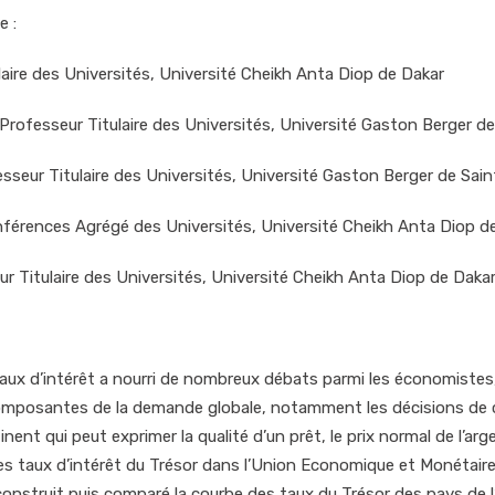
e :
laire des Universités, Université Cheikh Anta Diop de Dakar
 Professeur Titulaire des Universités, Université Gaston Berger d
esseur Titulaire des Universités, Université Gaston Berger de Sai
nférences Agrégé des Universités, Université Cheikh Anta Diop d
r Titulaire des Universités, Université Cheikh Anta Diop de Daka
u taux d’intérêt a nourri de nombreux débats parmi les économistes
s composantes de la demande globale, notamment les décisions d
nent qui peut exprimer la qualité d’un prêt, le prix normal de l’arge
des taux d’intérêt du Trésor dans l’Union Economique et Monétaire
econstruit puis comparé la courbe des taux du Trésor des pays de