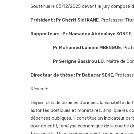
Soutenue le 05/12/2025 devant le jury composé d
Président : Pr Chérif Sidi KANE
, Professeur Titu
Rapporteurs : Pr Mamadou Abdoulaye KONTE
,
Pr Mohamed Lamine MBENGUE
, Prof
Pr Serigne Bassirou LO
, Maître de Co
Directeur de thèse : Pr Babacar SENE,
Professeu
Résumé:
Depuis plus de dizaines d’années, la variabilité d
autorités politiques et monétaires, ainsi que le
dépenses publiques. Il constitue un indicateur perti
pour objectif, l’analyse économique de la courbe 
trois points. Dans le premier point, nous avons r