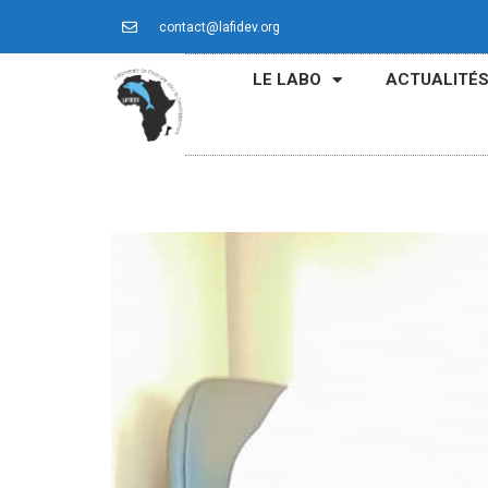
contact@lafidev.org
LE LABO
ACTUALITÉ